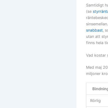
Samtidigt ha
(se
styrrän
räntebesked
sinsemellan.
snabbast
, s
utan att sty
finns hela t
Vad kostar s
Med maj 202
miljoner kro
Bindnin
Rörlig