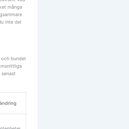
lket många
ångsammare
u inte del
gt och bundet
msnittliga
t senast
ändring
ntenheter