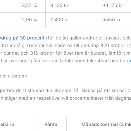
3,25 %
8 125 kr
+1 175 kr
2,96 %
7 400 kr
+450 kr
vdrag på 30 procent
(för bolån gäller avdraget oavsett belop
n blancolån) krymper skillnaderna till omkring 820 kronor i
 år bundet och 315 kronor för över fem år bundet, jämfört me
hur avdraget påverkar din totala boendekostnad hos
bopol
 din ekonomi
ljer bör du testa vad din ekonomi tål. Räkna på ett scenari
tan stiger med en respektive två procentenheter från dagen
enario
Ränta
Månadskostnad (3 mkr