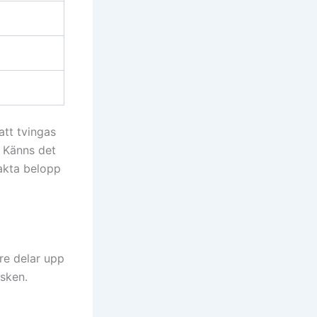
att tvingas
. Känns det
xakta belopp
re delar upp
isken.