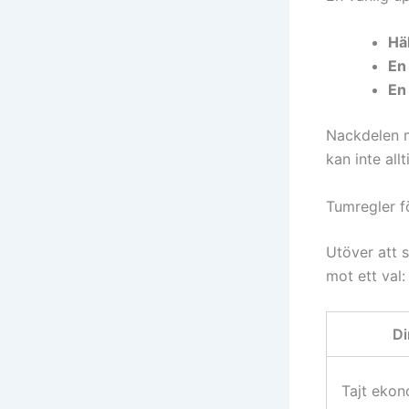
Häl
En
En
Nackdelen me
kan inte all
Tumregler f
Utöver att 
mot ett val:
Di
Tajt ekon