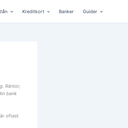
tlån
Kreditkort
Banker
Guider
g. Räntor,
 din bank
är oftast