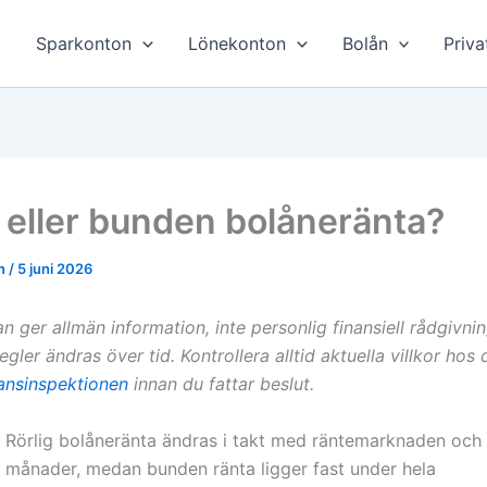
Sparkonton
Lönekonton
Bolån
Priva
g eller bunden bolåneränta?
en
/
5 juni 2026
n ger allmän information, inte personlig finansiell rådgivnin
regler ändras över tid. Kontrollera alltid aktuella villkor hos
ansinspektionen
innan du fattar beslut.
Rörlig bolåneränta ändras i takt med räntemarknaden och 
e månader, medan bunden ränta ligger fast under hela