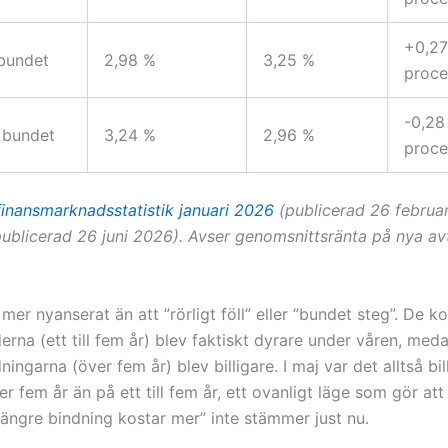
+0,27
r bundet
2,98 %
3,25 %
proce
-0,28
 bundet
3,24 %
2,96 %
proce
finansmarknadsstatistik januari 2026
(publicerad 26 februa
ublicerad 26 juni 2026). Avser genomsnittsränta på nya avta
mer nyanserat än att ”rörligt föll” eller ”bundet steg”. De k
erna (ett till fem år) blev faktiskt dyrare under våren, med
ningarna (över fem år) blev billigare. I maj var det alltså bil
r fem år än på ett till fem år, ett ovanligt läge som gör at
längre bindning kostar mer” inte stämmer just nu.