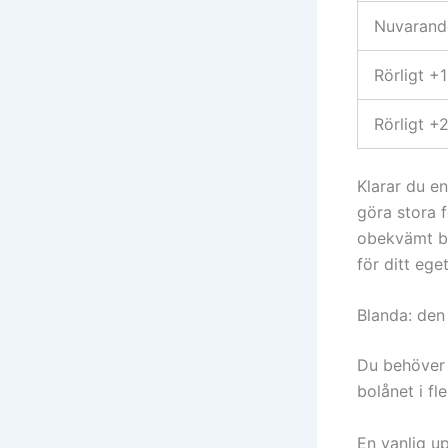
Nuvarande
Rörligt +
Rörligt +
Klarar du e
göra stora 
obekvämt bö
för ditt ege
Blanda: den 
Du behöver 
bolånet i fl
En vanlig u