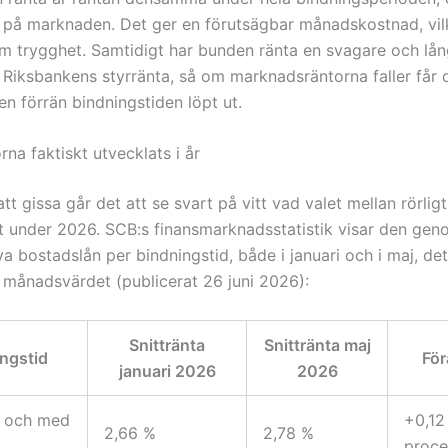
på marknaden. Det ger en förutsägbar månadskostnad, vi
m trygghet. Samtidigt har bunden ränta en svagare och l
l Riksbankens styrränta, så om marknadsräntorna faller får d
n förrän bindningstiden löpt ut.
rna faktiskt utvecklats i år
r att gissa går det att se svart på vitt vad valet mellan rörli
it under 2026. SCB:s finansmarknadsstatistik visar den geno
a bostadslån per bindningstid, både i januari och i maj, de
 månadsvärdet (publicerat 26 juni 2026):
Snittränta
Snittränta maj
ngstid
För
januari 2026
2026
ll och med
+0,12
2,66 %
2,78 %
proce