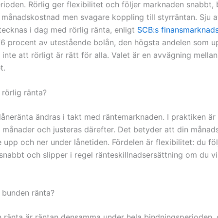
ioden. Rörlig ger flexibilitet och följer marknaden snabbt,
 månadskostnad men svagare koppling till styrräntan. Sju a
tecknas i dag med rörlig ränta, enligt
SCB:s finansmarknadss
6 procent av utestående bolån, den högsta andelen som u
inte att rörligt är rätt för alla. Valet är en avvägning mellan 
t.
rörlig ränta?
olåneränta ändras i takt med räntemarknaden. I praktiken är
e månader och justeras därefter. Det betyder att din måna
upp och ner under lånetiden. Fördelen är flexibilitet: du föl
abbt och slipper i regel ränteskillnadsersättning om du vill
 bunden ränta?
ränta är räntan densamma under hela bindningsperioden, 