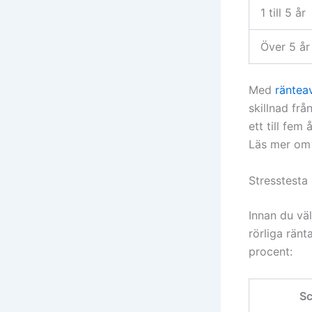
1 till 5 år
Över 5 år
Med
räntea
skillnad frå
ett till fem
Läs mer om 
Stresstesta
Innan du vä
rörliga rän
procent:
Sc