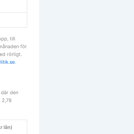
p, till
 månaden för
d rörligt.
itik.se
.
o där den
s 2,78
 lån)