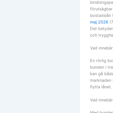
bindningsper
förutsägbar
bostadslån 
maj 2026
(7
Det betyder 
och trygghe
Vad innebär 
En rörlig b
bunden i tr
kan gå både 
marknaden sn
flytta lånet.
Vad innebär
Med bunden 