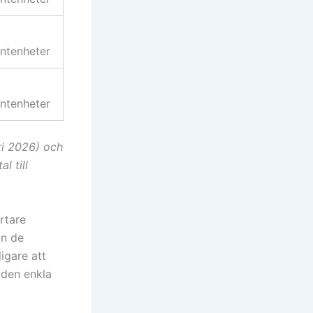
ntenheter
ntenheter
ri 2026) och
l till
ortare
an de
ligare att
t den enkla