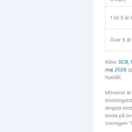
1 till 5 å
Över 5 år
Källa:
SCB, 
maj 2026
(p
hushåll.
Mönstret är 
bindningstid
längsta bind
binda på öve
tumregeln ”