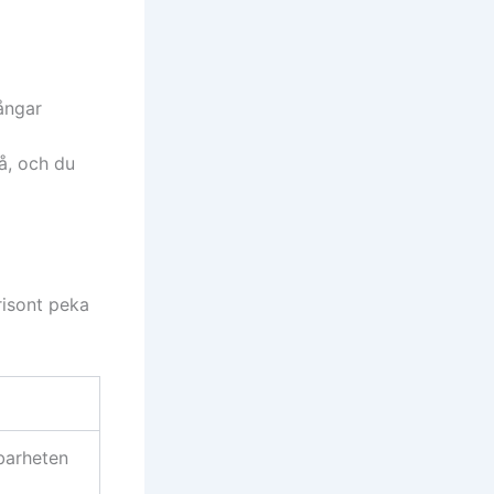
ångar
på, och du
risont peka
gbarheten