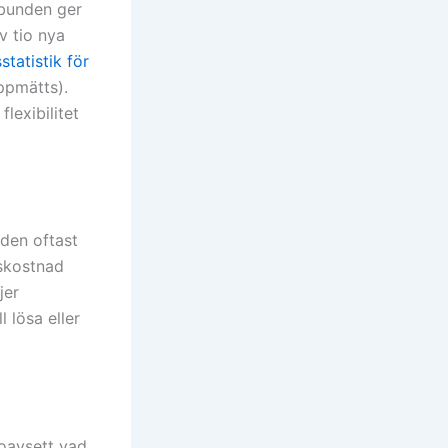
 bunden ger
v tio nya
tatistik för
ppmätts).
flexibilitet
 den oftast
dskostnad
jer
 lösa eller
oavsett vad