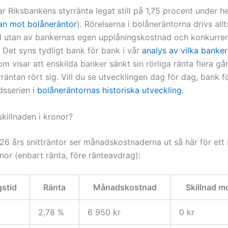
r Riksbankens styrränta legat still på 1,75 procent under h
tan mot bolåneräntor
). Rörelserna i bolåneräntorna drivs allt
 utan av bankernas egen upplåningskostnad och konkurre
 Det syns tydligt bank för bank i vår
analys av vilka banke
om visar att enskilda banker sänkt sin rörliga ränta flera gå
rräntan rört sig. Vill du se utvecklingen dag för dag, bank f
idsserien i
bolåneräntornas historiska utveckling
.
killnaden i kronor?
6 års snitträntor ser månadskostnaderna ut så här för ett 
nor (enbart ränta, före ränteavdrag):
gstid
Ränta
Månadskostnad
Skillnad mo
2,78 %
6 950 kr
0 kr