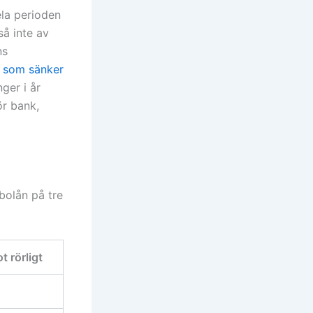
ela perioden
så inte av
ns
r som sänker
nger i år
ör bank,
bolån på tre
t rörligt