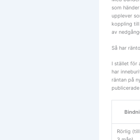
som händer 
upplever so
koppling til
av nedgånge
Så har ränto
I stället fö
har innebur
räntan på ny
publicerade
Bindni
Rörlig (ti
3 mån)