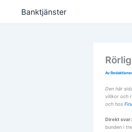
Hoppa
Banktjänster
till
innehåll
Rörli
Av
Redaktion
Den här sida
villkor och 
och hos
Fin
Direkt svar:
bunden i tr