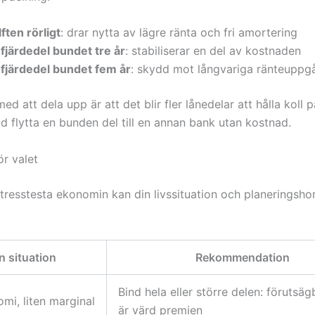
ften rörligt
: drar nytta av lägre ränta och fri amortering
 fjärdedel bundet tre år
: stabiliserar en del av kostnaden
 fjärdedel bundet fem år
: skydd mot långvariga ränteuppg
d att dela upp är att det blir fler lånedelar att hålla koll 
tid flytta en bunden del till en annan bank utan kostnad.
ör valet
stresstesta ekonomin kan din livssituation och planeringsho
n situation
Rekommendation
Bind hela eller större delen: förutsä
omi, liten marginal
är värd premien