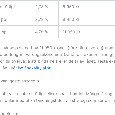
 rörligt
2,78 %
6 950 kr
1 pp
3,78 %
9 450 kr
2 pp
4,78 %
11 950 kr
n månadskostnad på 11 950 kronor (före ränteavdrag) utan 
förändringar i vardagsekonomin? Då tål din ekonomi rörligt
r du överväga att binda hela eller delar av lånet. Testa e
t lån i vår
bolånekalkylator
.
vanligaste strategin
inte välja enbart rörligt eller enbart bundet. Många låntaga
era delar med olika bindningstider, en strategi som sprider r
ppdelning: