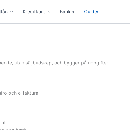
tlån
Kreditkort
Banker
Guider
roende, utan säljbudskap, och bygger på uppgifter
giro och e-faktura.
 ut.
son och bank.