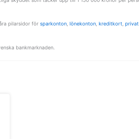
åra pilarsidor för
sparkonton
,
lönekonton
,
kreditkort
,
privat
svenska bankmarknaden.