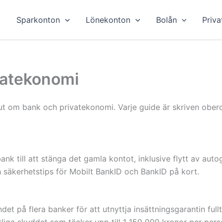
Sparkonton
Lönekonton
Bolån
Priva
vatekonomi
slut om bank och privatekonomi. Varje guide är skriven obe
bank till att stänga det gamla kontot, inklusive flytt av auto
ch säkerhetstips för Mobilt BankID och BankID på kort.
det på flera banker för att utnyttja insättningsgarantin fullt
atliga skyddet som täcker upp till 1 150 000 kronor per per