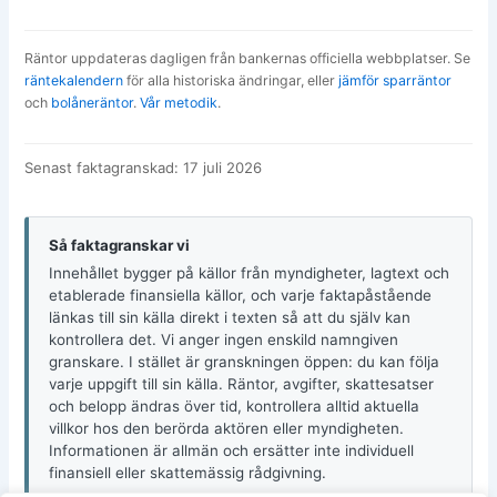
Räntor uppdateras dagligen från bankernas officiella webbplatser. Se
räntekalendern
för alla historiska ändringar, eller
jämför sparräntor
och
bolåneräntor
.
Vår metodik
.
Senast faktagranskad: 17 juli 2026
Så faktagranskar vi
Innehållet bygger på källor från myndigheter, lagtext och
etablerade finansiella källor, och varje faktapåstående
länkas till sin källa direkt i texten så att du själv kan
kontrollera det. Vi anger ingen enskild namngiven
granskare. I stället är granskningen öppen: du kan följa
varje uppgift till sin källa. Räntor, avgifter, skattesatser
och belopp ändras över tid, kontrollera alltid aktuella
villkor hos den berörda aktören eller myndigheten.
Informationen är allmän och ersätter inte individuell
finansiell eller skattemässig rådgivning.